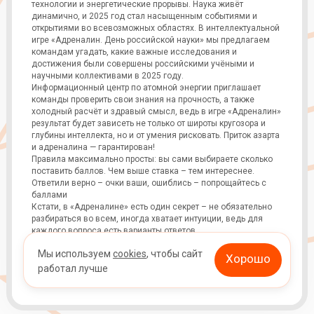
технологии и энергетические прорывы. Наука живёт
динамично, и 2025 год стал насыщенным событиями и
открытиями во всевозможных областях. В интеллектуальной
игре «Адреналин. День российской науки» мы предлагаем
командам угадать, какие важные исследования и
достижения были совершены российскими учёными и
научными коллективами в 2025 году.
Информационный центр по атомной энергии приглашает
команды проверить свои знания на прочность, а также
холодный расчёт и здравый смысл, ведь в игре «Адреналин»
результат будет зависеть не только от широты кругозора и
глубины интеллекта, но и от умения рисковать. Приток азарта
и адреналина — гарантирован!
Правила максимально просты: вы сами выбираете сколько
поставить баллов. Чем выше ставка – тем интереснее.
Ответили верно – очки ваши, ошиблись – попрощайтесь с
баллами
Кстати, в «Адреналине» есть один секрет – не обязательно
разбираться во всем, иногда хватает интуиции, ведь для
каждого вопроса есть варианты ответов
Как принять участие?
Мы используем
cookies
, чтобы сайт
1. Собрать команду от 3 до 5 человек
Хорошо
2. Зарегистрировать команду по ссылке:
работал лучше
3. Прийти 6 февраля в 15:00